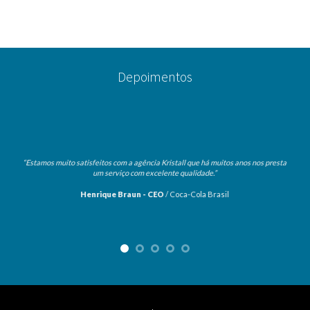
Depoimentos
“Trabalho com a Kristall desde 2003 e a indico para meus clientes. O diferencial é o
atendimento super especial que cria verdadeiras parcerias, que possibilita a
compreensão de nossas necessidades e limites e a proposição de soluções criativas e
possíveis.”
Adma Garzeri
/
Consultora e Coach do Instituto EcoSocial